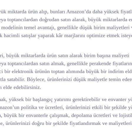
ük miktarda ürün alıp, bunları Amazon’da daha yüksek fiyatl
veya toptancılardan doğrudan satın alarak, büyük miktarlarda e
modelinin temel avantajı, genellikle düşük birim maliyetleri 
ek hacimli satışlar yaparak kâr marjlarını optimize etmek istey
i, büyük miktarlarda ürün satın alarak birim başına maliyeti
ya toptancılardan satın almak, genellikle perakende fiyatları
ci bir elektronik ürünün toptan alımında büyük bir indirim eld
a satabilir. Böylece, ürünlerinizi düşük maliyetle temin edere
ı elde edebilirsiniz.
k, yüksek bir başlangıç yatırımı gerektirebilir ve envanter y
azon’un politika ve ücretleri, ürünlerinizi etkili bir şekilde
, büyük bir envanterle çalışmak, depolama ücretleri ve lojisti
le, ürünlerinizi doğru bir şekilde fiyatlandırmak ve maliyetleri