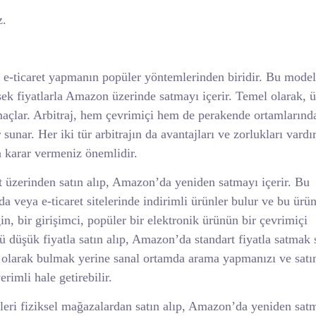
z.
e e-ticaret yapmanın popüler yöntemlerinden biridir. Bu mode
ksek fiyatlarla Amazon üzerinde satmayı içerir. Temel olarak, ü
amaçlar. Arbitraj, hem çevrimiçi hem de perakende ortamlarınd
r sunar. Her iki tür arbitrajın da avantajları ve zorlukları vardı
 karar vermeniz önemlidir.
net üzerinden satın alıp, Amazon’da yeniden satmayı içerir. Bu
a veya e-ticaret sitelerinde indirimli ürünler bulur ve bu ürün
n, bir girişimci, popüler bir elektronik ürünün bir çevrimiçi
düşük fiyatla satın alıp, Amazon’da standart fiyatla satmak 
sel olarak bulmak yerine sanal ortamda arama yapmanızı ve satı
erimli hale getirebilir.
ünleri fiziksel mağazalardan satın alıp, Amazon’da yeniden sat