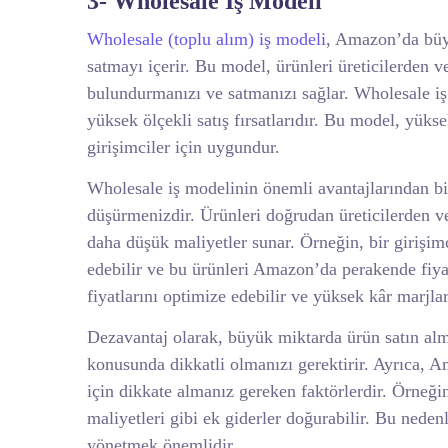
3- Wholesale İş Modeli
Wholesale (toplu alım) iş modeli
, Amazon’da büy
satmayı içerir. Bu model, ürünleri üreticilerden 
bulundurmanızı ve satmanızı sağlar. Wholesale iş 
yüksek ölçekli satış fırsatlarıdır. Bu model, yüks
girişimciler için uygundur.
Wholesale iş modelinin önemli avantajlarından bir
düşürmenizdir. Ürünleri doğrudan üreticilerden ve
daha düşük maliyetler sunar. Örneğin, bir girişim
edebilir ve bu ürünleri Amazon’da perakende fiyatl
fiyatlarını optimize edebilir ve yüksek kâr marjlar
Dezavantaj olarak, büyük miktarda ürün satın alma
konusunda dikkatli olmanızı gerektirir. Ayrıca, Am
için dikkate almanız gereken faktörlerdir. Örneğin
maliyetleri gibi ek giderler doğurabilir. Bu neden
yönetmek önemlidir.