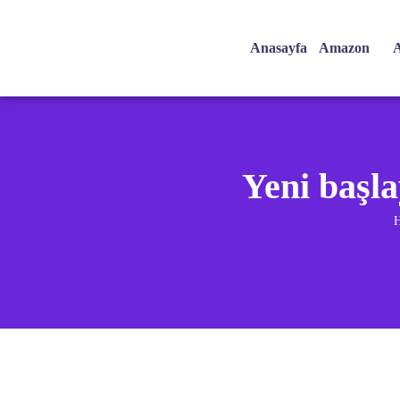
Anasayfa
Amazon
A
Yeni başl