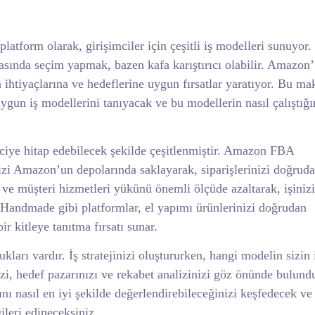
atform olarak, girişimciler için çeşitli iş modelleri sunuyor.
arasında seçim yapmak, bazen kafa karıştırıcı olabilir. Amazon
 ihtiyaçlarına ve hedeflerine uygun fırsatlar yaratıyor. Bu ma
gun iş modellerini tanıyacak ve bu modellerin nasıl çalıştığı
mciye hitap edebilecek şekilde çeşitlenmiştir. Amazon FBA
izi Amazon’un depolarında saklayarak, siparişlerinizi doğrud
 ve müşteri hizmetleri yükünü önemli ölçüde azaltarak, işiniz
Handmade gibi platformlar, el yapımı ürünlerinizi doğrudan
ir kitleye tanıtma fırsatı sunar.
ları vardır. İş stratejinizi oluştururken, hangi modelin sizin 
izi, hedef pazarınızı ve rekabet analizinizi göz önünde bulun
ı nasıl en iyi şekilde değerlendirebileceğinizi keşfedecek ve 
gileri edineceksiniz.