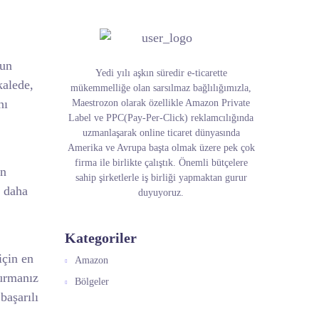
’un
Yedi yılı aşkın süredir e-ticarette
kalede,
mükemmelliğe olan sarsılmaz bağlılığımızla,
nı
Maestrozon olarak özellikle Amazon Private
Label ve PPC(Pay-Per-Click) reklamcılığında
uzmanlaşarak online ticaret dünyasında
Amerika ve Avrupa başta olmak üzere pek çok
firma ile birlikte çalıştık. Önemli bütçelere
an
sahip şirketlerle iş birliği yapmaktan gurur
i daha
duyuyoruz.
Kategoriler
için en
Amazon
durmanız
Bölgeler
başarılı