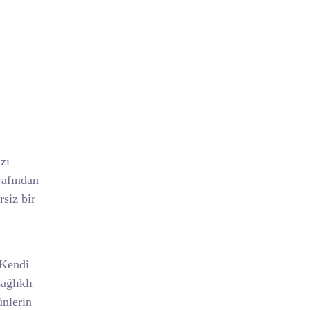
zı
rafından
rsiz bir
 Kendi
ağlıklı
ünlerin