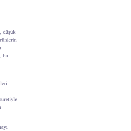
l, düşük
rünlerin
a
r, bu
leri
suretiyle
n
mayı