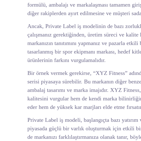
formülü, ambalajı ve markalaşması tamamen giriş
diğer rakiplerden ayırt edilmesine ve müşteri sada
Ancak, Private Label iş modelinin de bazı zorlukla
çalışmanız gerektiğinden, üretim süreci ve kalite
markanızın tanıtımını yapmanız ve pazarla etkili 
tasarlanmış bir spor ekipmanı markası, hedef kitlesi
ürünlerinin farkını vurgulamalıdır.
Bir örnek vermek gerekirse, “XYZ Fitness” adında
serisi piyasaya sürebilir. Bu markanın diğer benze
ambalaj tasarımı ve marka imajıdır. XYZ Fitness,
kalitesini vurgular hem de kendi marka bilinirliğ
eder hem de yüksek kar marjları elde etme fırsatın
Private Label iş modeli, başlangıçta bazı yatırım 
piyasada güçlü bir varlık oluşturmak için etkili bi
de markanızı farklılaştırmanıza olanak tanır, böyl