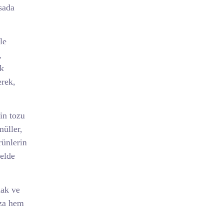
sada
le
,
ak
erek,
in tozu
müller,
rünlerin
 elde
mak ve
ıza hem