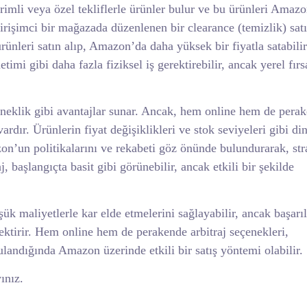
irimli veya özel tekliflerle ürünler bulur ve bu ürünleri Amaz
girişimci bir mağazada düzenlenen bir clearance (temizlik) sat
rünleri satın alıp, Amazon’da daha yüksek bir fiyatla satabilir
mi gibi daha fazla fiziksel iş gerektirebilir, ancak yerel fırsa
esneklik gibi avantajlar sunar. Ancak, hem online hem de pera
ardır. Ürünlerin fiyat değişiklikleri ve stok seviyeleri gibi d
azon’un politikalarını ve rekabeti göz önünde bulundurarak, stra
, başlangıçta basit gibi görünebilir, ancak etkili bir şekilde
üşük maliyetlerle kar elde etmelerini sağlayabilir, ancak başarı
rektirir. Hem online hem de perakende arbitraj seçenekleri,
gulandığında Amazon üzerinde etkili bir satış yöntemi olabilir.
ınız.