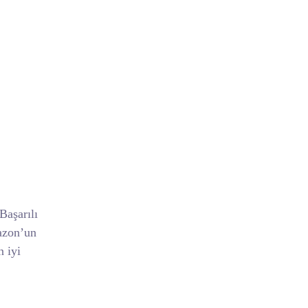
Başarılı
mazon’un
n iyi