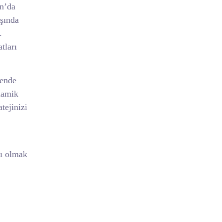
on’da
ışında
.
tları
kende
inamik
tejinizi
lı olmak