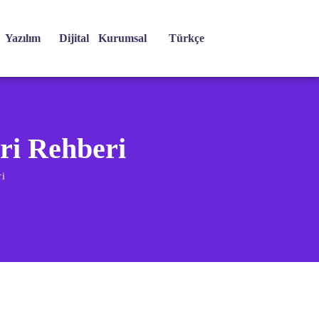
Yazılım
Dijital
Kurumsal
Türkçe
ri Rehberi
ri