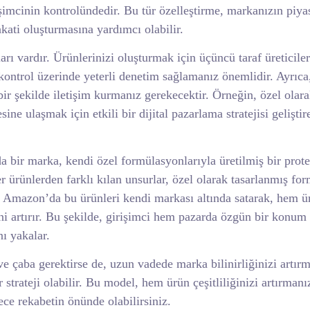
imcinin kontrolündedir. Bu tür özelleştirme, markanızın piya
kati oluşturmasına yardımcı olabilir.
rı vardır. Ürünlerinizi oluşturmak için üçüncü taraf üreticiler
 kontrol üzerinde yeterli denetim sağlamanız önemlidir. Ayrıca
bir şekilde iletişim kurmanız gerekecektir. Örneğin, özel olar
ne ulaşmak için etkili bir dijital pazarlama stratejisi geliştir
 bir marka, kendi özel formülasyonlarıyla üretilmiş bir prote
r ürünlerden farklı kılan unsurlar, özel olarak tasarlanmış for
 Amazon’da bu ürünleri kendi markası altında satarak, hem ü
ini artırır. Bu şekilde, girişimci hem pazarda özgün bir konum
ı yakalar.
ve çaba gerektirse de, uzun vadede marka bilinirliğinizi artır
r strateji olabilir. Bu model, hem ürün çeşitliliğinizi artırman
ece rekabetin önünde olabilirsiniz.