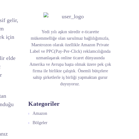
if gelir,
um
Yedi yılı aşkın süredir e-ticarette
ek için
mükemmelliğe olan sarsılmaz bağlılığımızla,
Maestrozon olarak özellikle Amazon Private
Label ve PPC(Pay-Per-Click) reklamcılığında
ir elde
uzmanlaşarak online ticaret dünyasında
Amerika ve Avrupa başta olmak üzere pek çok
ç
firma ile birlikte çalıştık. Önemli bütçelere
r
sahip şirketlerle iş birliği yapmaktan gurur
duyuyoruz.
tan
Kategoriler
unduğu
Amazon
Bölgeler
anız