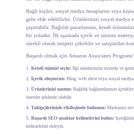
Bağlı kişiler, sosyal medya hesaplarını veya kişise
gelir elde edebilirler. Ürünlerinizi sosyal medya 
şaşırtabilir. Bağlılık pazarlaması, kendi ürününü
bir yoludur. İlk aşamada içerik ve tanıtım matery
sürekli olarak müşteri çekebilir ve satışlardan ko
Başarılı olmak için Amazon Associates Programı’
Kendi nişinizi seçin:
İlgi alanlarınızla uyumlu ve geniş
İçerik oluşturun:
Blog, web sitesi veya sosyal medya p
Ürünlerinizi tanıtın:
Bağlılık bağlantılarınızı içerikle
öneriler şeklinde olabilir.
Takipçilerinizle etkileşimde bulunun:
Markanızı sevdi
Başarılı SEO anahtar kelimelerini bulun:
İçeriğiniz
kelimelerini ekleyin.