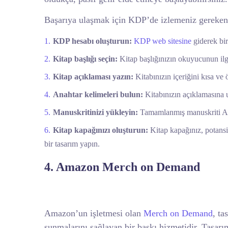
Başarıya ulaşmak için KDP’de izlemeniz gereken 
KDP hesabı oluşturun:
KDP web sitesine
giderek bir
Kitap başlığı seçin:
Kitap başlığınızın okuyucunun ilgi
Kitap açıklaması yazın:
Kitabınızın içeriğini kısa ve ö
Anahtar kelimeleri bulun:
Kitabınızın açıklamasına 
Manuskritinizi yükleyin:
Tamamlanmış manuskriti Am
Kitap kapağınızı oluşturun:
Kitap kapağınız, potansi
bir tasarım yapın.
4. Amazon Merch on Demand
Amazon’un işletmesi olan
Merch on Demand
, ta
sunmalarını sağlayan bir baskı hizmetidir. Tasarı