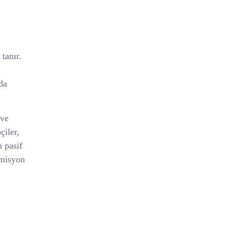
tanır.
da
 ve
çiler,
n pasif
omisyon