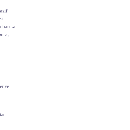
asif
zi
n harika
onra,
ler ve
tar