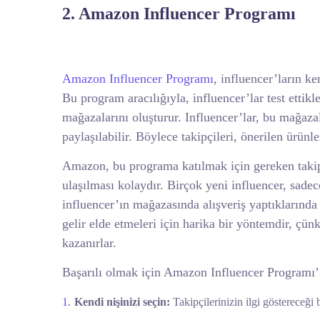
2. Amazon Influencer Programı
Amazon Influencer Programı
, influencer’ların k
Bu program aracılığıyla, influencer’lar test ettikle
mağazalarını oluşturur. Influencer’lar, bu mağaz
paylaşılabilir. Böylece takipçileri, önerilen ürünler
Amazon, bu programa katılmak için gereken takipç
ulaşılması kolaydır. Birçok yeni influencer, sadec
influencer’ın mağazasında alışveriş yaptıklarında 
gelir elde etmeleri için harika bir yöntemdir, çü
kazanırlar.
Başarılı olmak için Amazon Influencer Programı’
Kendi nişinizi seçin:
Takipçilerinizin ilgi göstereceği b