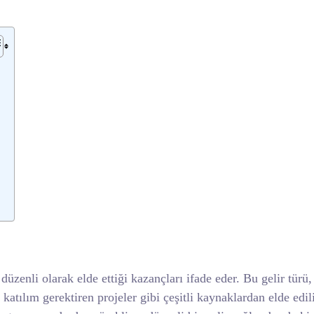
 düzenli olarak elde ettiği kazançları ifade eder. Bu gelir türü,
r katılım gerektiren projeler gibi çeşitli kaynaklardan elde edili