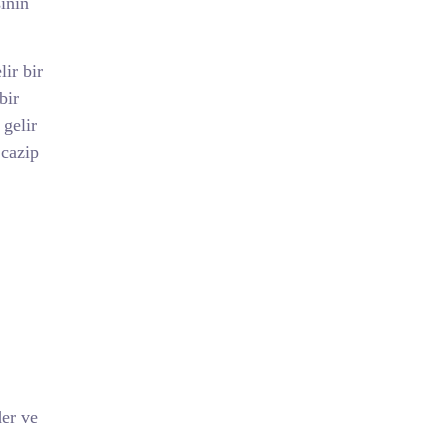
şinin
lir bir
bir
 gelir
 cazip
,
der ve