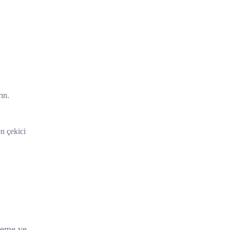
ın.
n çekici
tleme ve