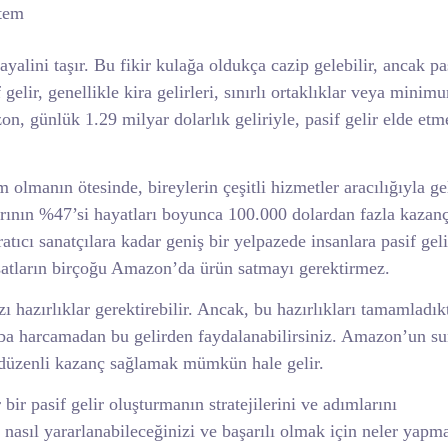
lini taşır. Bu fikir kulağa oldukça cazip gelebilir, ancak pas
elir, genellikle kira gelirleri, sınırlı ortaklıklar veya minim
on, günlük 1.29 milyar dolarlık geliriyle, pasif gelir elde etm
olmanın ötesinde, bireylerin çeşitli hizmetler aracılığıyla gel
arının %47’si hayatları boyunca 100.000 dolardan fazla kazan
atıcı sanatçılara kadar geniş bir yelpazede insanlara pasif geli
ırsatların birçoğu Amazon’da ürün satmayı gerektirmez.
 hazırlıklar gerektirebilir. Ancak, bu hazırlıkları tamamladık
 çaba harcamadan bu gelirden faydalanabilirsiniz. Amazon’un s
a düzenli kazanç sağlamak mümkün hale gelir.
r pasif gelir oluşturmanın stratejilerini ve adımlarını
nasıl yararlanabileceğinizi ve başarılı olmak için neler yapm