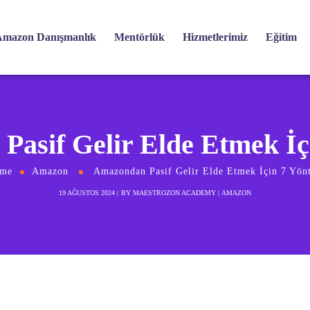
mazon Danışmanlık
Mentörlük
Hizmetlerimiz
Eğitim
asif Gelir Elde Etmek İ
me
Amazon
Amazondan Pasif Gelir Elde Etmek İçin 7 Yön
19 AĞUSTOS 2024
BY
MAESTROZON ACADEMY
AMAZON