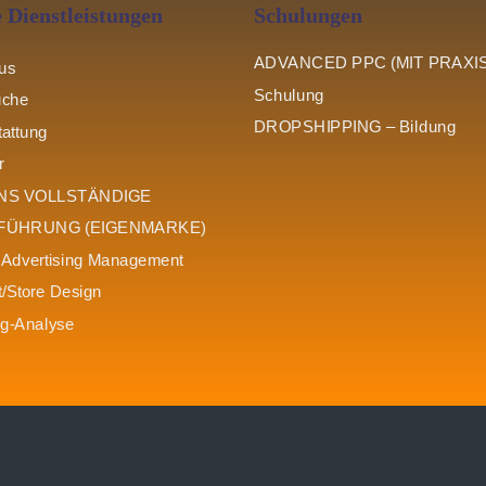
 Dienstleistungen
Schulungen
ADVANCED PPC (MIT PRAXIS
us
Schulung
uche
DROPSHIPPING – Bildung
attung
r
NS VOLLSTÄNDIGE
FÜHRUNG (EIGENMARKE)
Advertising Management
t/Store Design
ng-Analyse