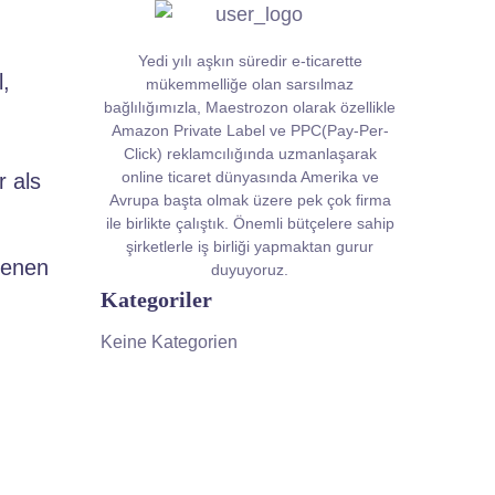
Yedi yılı aşkın süredir e-ticarette
,
mükemmelliğe olan sarsılmaz
bağlılığımızla, Maestrozon olarak özellikle
Amazon Private Label ve PPC(Pay-Per-
Click) reklamcılığında uzmanlaşarak
online ticaret dünyasında Amerika ve
r als
Avrupa başta olmak üzere pek çok firma
ile birlikte çalıştık. Önemli bütçelere sahip
şirketlerle iş birliği yapmaktan gurur
ienen
duyuyoruz.
Kategoriler
Keine Kategorien