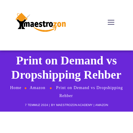
Print on Demand vs
Dropshipping Rehber
Home
Amazon
Print on Demand vs Dropshipping
Rehber
7 TEMMUZ 2024
BY
MAESTROZON ACADEMY
AMAZON