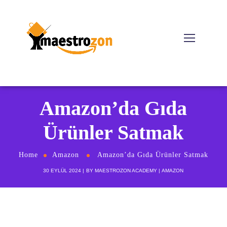
Amazon’da Gıda
Ürünler Satmak
Home
Amazon
Amazon’da Gıda Ürünler Satmak
30 EYLÜL 2024
BY
MAESTROZON ACADEMY
AMAZON