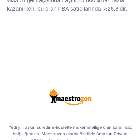
%33,5’i gelir açısından aylık 25.000 $’dan fazla
kazanırken, bu oran FBA satıcılarında %26,8’dir.
Yedi yılı aşkın süredir e-ticarette mükemmelliğe olan sarsılmaz
bağlılığımızla, Maestrozon olarak özellikle Amazon Private